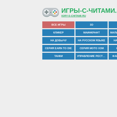
ИГРЫ-С-ЧИТАМИ.
IGRY-S-CHITAMI.RU
ВСЕ ИГРЫ
3D
КЛИКЕР
МАИНКРАФТ
НА ДОБЫЧУ
НА РУССКОМ ЯЗЫКЕ
Н
СЕРИЯ EARN TO DIE
СЕРИЯ MOTO X3M
ТАНКИ
УПРАВЛЕНИЕ РЕСТОРАНОМ
ФА