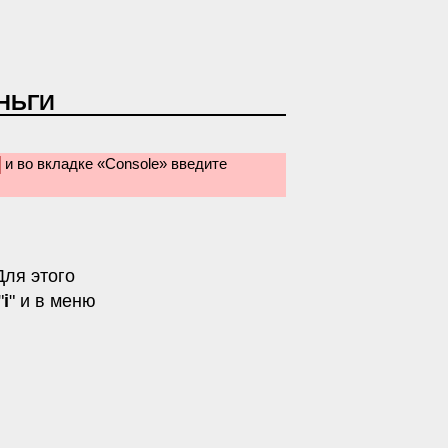
ЕНЬГИ
и во вкладке «Console» введите
ля этого
"
i
" и в меню