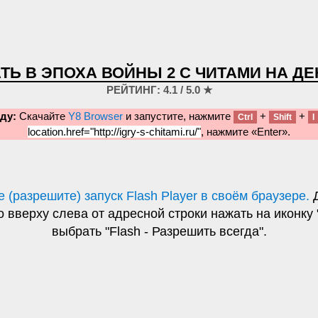
ТЬ В ЭПОХА ВОЙНЫ 2 С ЧИТАМИ НА Д
РЕЙТИНГ: 4.1 / 5.0 ★
ду:
Скачайте
Y8 Browser
и запустите, нажмите
+
+
Ctrl
Shift
I
location.href="http://igry-s-chitami.ru/"
, нажмите «Enter».
 (разрешите) запуск Flash Player в своём браузере.
Д
 вверху слева от адресной строки нажать на иконку 
выбрать "Flash - Разрешить всегда".