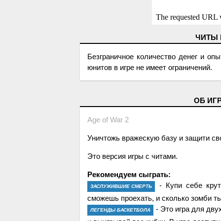
ЧИТЫ
Безграничное количество денег и опы
юнитов в игре не имеет ограничений.
ОБ ИГ
Age of War 2
Уничтожь вражескую базу и защити св
Это версия игры с читами.
Рекомендуем сыграть:
- Купи себе крут
ЗАСЛУЖИВШИЕ СМЕРТЬ
сможешь проехать, и сколько зомби т
- Это игра для дву
ЛЕГЕНДЫ БАСКЕТБОЛА