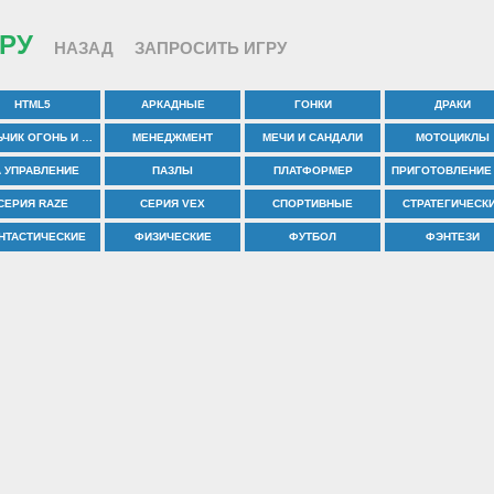
РУ
НАЗАД
ЗАПРОСИТЬ ИГРУ
HTML5
АРКАДНЫЕ
ГОНКИ
ДРАКИ
МАЛЬЧИК ОГОНЬ И ДЕВОЧКА ВОДА
МЕНЕДЖМЕНТ
МЕЧИ И САНДАЛИ
МОТОЦИКЛЫ
А УПРАВЛЕНИЕ
ПАЗЛЫ
ПЛАТФОРМЕР
СЕРИЯ RAZE
СЕРИЯ VEX
СПОРТИВНЫЕ
СТРАТЕГИЧЕСК
НТАСТИЧЕСКИЕ
ФИЗИЧЕСКИЕ
ФУТБОЛ
ФЭНТЕЗИ