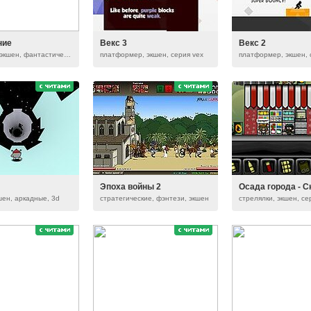
ние
Векс 3
Векс 2
стрелялки, экшен, фантастические, серия raze
платформер, экшен, серия vex
платформер, экшен, 
Эпоха войны 2
Осада города - С
шен, аркадные, 3d
стратегические, фэнтези, экшен