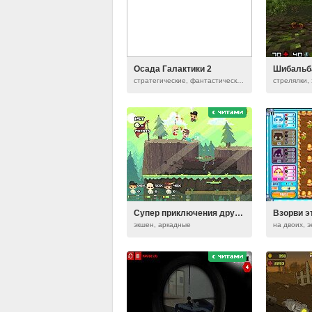
Осада Галактики 2
Шибальб
стратегические, фантастические, тактические, экшен, на русском языке
стрелялки, 
Супер приключения друзей: бои на арене
Взорви э
экшен, аркадные