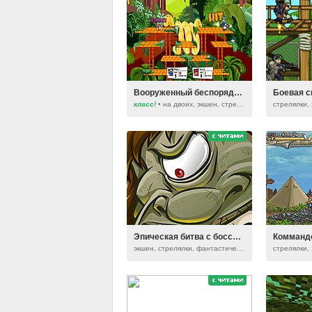
Вооруженный беспорядок 2: Больше беспорядков
Боевая с
класс!
• на двоих, экшен, стрелялки
Эпическая битва с боссами 2
Комманд
экшен, стрелялки, фантастические, на двоих
стрелялки,