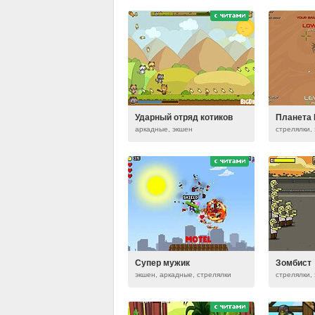
Ударный отряд котиков
Планета 
аркадные, экшен
Супер мужик
Зомбист
экшен, аркадные, стрелялки
стрелялки,