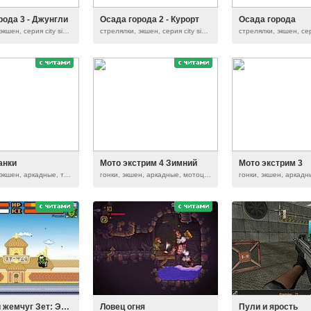
рода 3 - Джунгли
Осада города 2 - Курорт
Осада города
стрелялки, экшен, серия city siege
стрелялки, экшен, серия city siege
анки
Мото экстрим 4 Зимний
Мото экстрим 3
стрелялки, экшен, аркадные, танки
гонки, экшен, аркадные, мотоциклы, серия moto x3m
Драконий жемчуг Зет: Эволюция 2016
Ловец огня
Пули и ярость