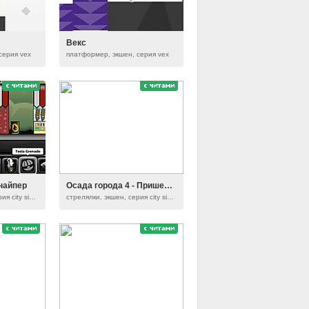
Векс
серия vex
платформер, экшен, серия vex
найпер
Осада города 4 - Пришельцы
стрелялки, экшен, серия city siege
стрелялки, экшен, серия city siege