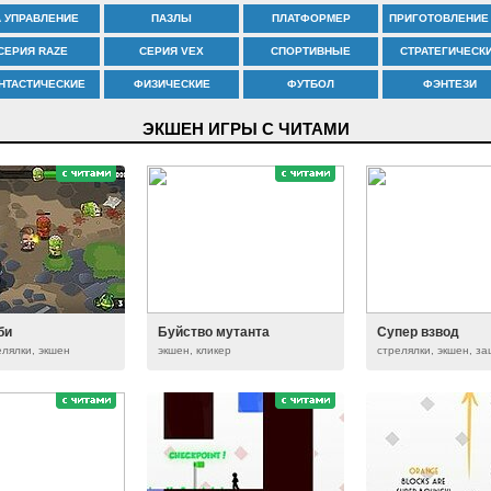
А УПРАВЛЕНИЕ
ПАЗЛЫ
ПЛАТФОРМЕР
СЕРИЯ RAZE
СЕРИЯ VEX
СПОРТИВНЫЕ
СТРАТЕГИЧЕСК
НТАСТИЧЕСКИЕ
ФИЗИЧЕСКИЕ
ФУТБОЛ
ФЭНТЕЗИ
ЭКШЕН ИГРЫ С ЧИТАМИ
би
Буйство мутанта
Супер взвод
елялки, экшен
экшен, кликер