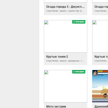
Осада города 3 - Джунгли (НАБОР уровней)
Осада го
стрелялки, экшен, серия city siege
Крутые танки 2
Крутые т
стрелялки, экшен, аркадные, танки
Мото экстрим