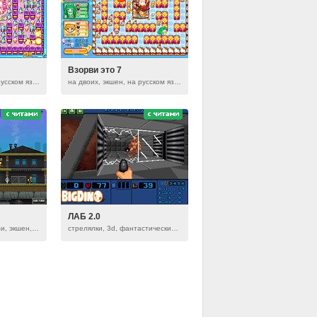
Взорви это 7
на двоих, экшен, на русском языке
на двоих, экшен, на русском языке
ЛАБ 2.0
стратегические, зомби, экшен, тактические
стрелялки, 3d, фантастические, экшен