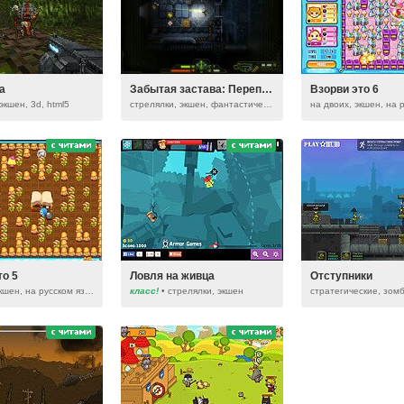
а
Забытая застава: Переплет
Взорви это 6
экшен, 3d, html5
стрелялки, экшен, фантастические
то 5
Ловля на живца
Отступники
на двоих, экшен, на русском языке
класс!
• стрелялки, экшен