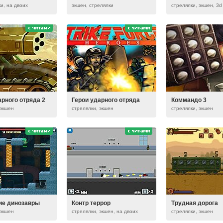
и, на двоих
экшен, стрелялки
стрелялки, экшен, 3d
арного отряда 2
Герои ударного отряда
Коммандо 3
 экшен
стрелялки, экшен
стрелялки, экшен
ие динозавры
Контр террор
Трудная дорога
 экшен
стрелялки, экшен, на двоих
стрелялки, экшен