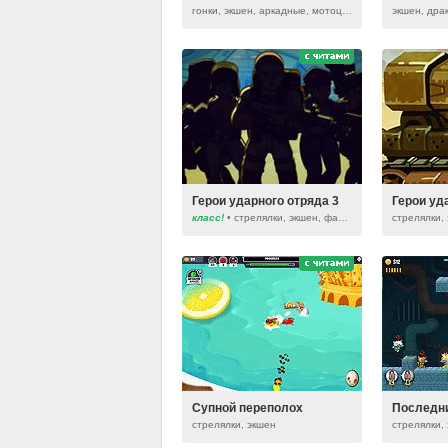
гонки, экшен, аркадные, мотоциклы, серия moto x3m
экшен, драк
Герои ударного отряда 3
Герои уд
класс!
• стрелялки, экшен, фантастические
стрелялки,
Супной переполох
Последн
стрелялки, экшен
стрелялки,