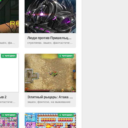
Люди против Пришельцев 2
еские, серия raze
стрелялки, экшен, фантастические
ыв 2
Элитный рыцарь: Атака орков
стрелялки, экшен, фантастические
экшен, фэнтези, на выживание