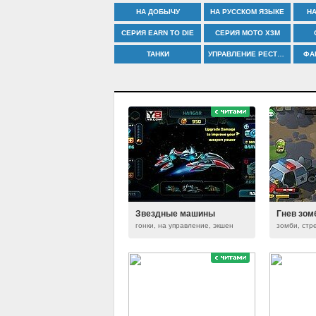
НА ДОБЫЧУ
НА РУССКОМ ЯЗЫКЕ
Н
СЕРИЯ EARN TO DIE
СЕРИЯ MOTO X3M
ТАНКИ
УПРАВЛЕНИЕ РЕСТОРАНОМ
ФА
Звездные машины
Гнев зом
гонки, на управление, экшен
зомби, стр