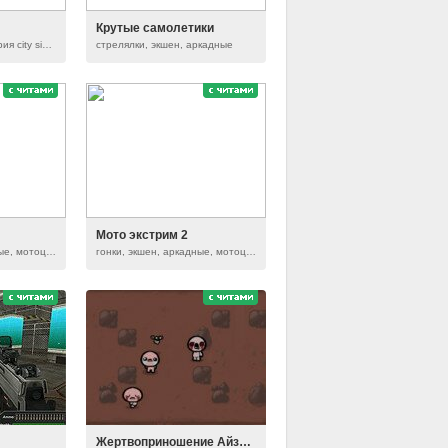
Крутые самолетики
стрелялки, экшен, серия city siege
стрелялки, экшен, аркадные
Мото экстрим 2
гонки, экшен, аркадные, мотоциклы, серия moto x3m
гонки, экшен, аркадные, мотоциклы, серия moto x3m
Жертвоприношение Айзека: Гнев Агнца