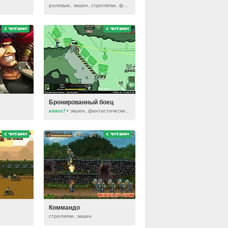
ролевые, экшен, стрелялки, фэнтези
Бронированный боец
класс!
• экшен, фантастические, стрелялки
Коммандо
стрелялки, экшен