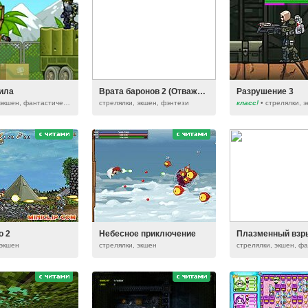
ила
Врата баронов 2 (Отважный лучник 2)
Разрушение 3
стрелялки, экшен, фантастические
стрелялки, экшен, фэнтези
класс!
• стрелялки, экшен, фантастич
о 2
Небесное приключение
Плазменный взр
 экшен
стрелялки, экшен