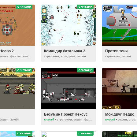
Ноево 2
Командир батальона 2
Против тени
стрелялки, экшен, фантастические
стрелялки, аркадные, экшен
стрелялки, экшен
Безумие Проект Нексус
Мой друг Педро
 экшен, зомби
класс!
• стрелялки, экшен, фантастические
класс!
• экшен, стре