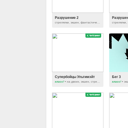
Разрушение 2
Разруше
стрелялки, экшен, фантастические, серия raze
Супербойцы Ультимэйт
Бег 3
класс!
• на двоих, экшен, стрелялки, драки
класс!
• эк