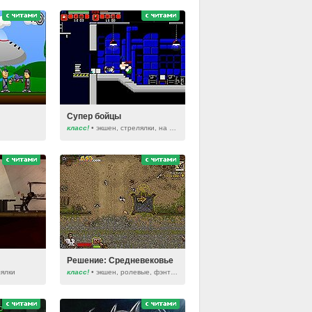
Супер бойцы
класс!
• экшен, стрелялки, на двоих
Решение: Средневековье
лялки
класс!
• экшен, ролевые, фэнтези, зомби, на русском языке