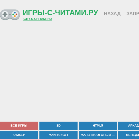
ИГРЫ-С-ЧИТАМИ.РУ
НАЗАД
ЗАПР
IGRY-S-CHITAMI.RU
ВСЕ ИГРЫ
3D
HTML5
АРКА
КЛИКЕР
МАИНКРАФТ
МАЛЬЧИК ОГОНЬ И ДЕВОЧКА ВОДА
МЕНЕД