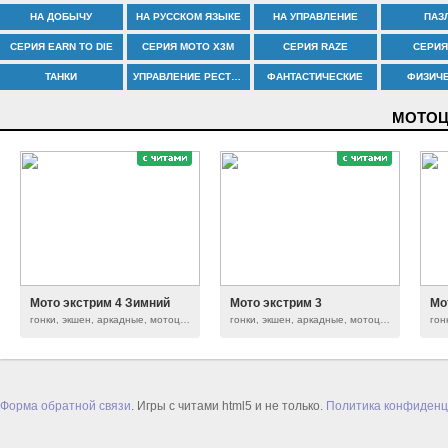
НА ДОБЫЧУ
НА РУССКОМ ЯЗЫКЕ
НА УПРАВЛЕНИЕ
ПАЗ
СЕРИЯ EARN TO DIE
СЕРИЯ MOTO X3M
СЕРИЯ RAZE
СЕРИЯ
ТАНКИ
УПРАВЛЕНИЕ РЕСТОРАНОМ
ФАНТАСТИЧЕСКИЕ
ФИЗИЧ
МОТОЦ
Мото экстрим 4 Зимний
Мото экстрим 3
Мо
гонки, экшен, аркадные, мотоциклы, серия moto x3m
гонки, экшен, аркадные, мотоциклы, серия moto x3m
Форма обратной связи
. Игры с читами html5 и не только.
Политика конфиденц