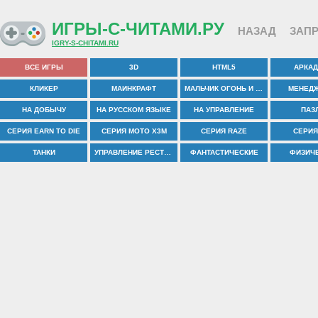
ИГРЫ-С-ЧИТАМИ.РУ
НАЗАД
ЗАПР
IGRY-S-CHITAMI.RU
ВСЕ ИГРЫ
3D
HTML5
АРКА
КЛИКЕР
МАИНКРАФТ
МАЛЬЧИК ОГОНЬ И ДЕВОЧКА ВОДА
МЕНЕД
НА ДОБЫЧУ
НА РУССКОМ ЯЗЫКЕ
НА УПРАВЛЕНИЕ
ПАЗ
СЕРИЯ EARN TO DIE
СЕРИЯ MOTO X3M
СЕРИЯ RAZE
СЕРИЯ
ТАНКИ
УПРАВЛЕНИЕ РЕСТОРАНОМ
ФАНТАСТИЧЕСКИЕ
ФИЗИЧ